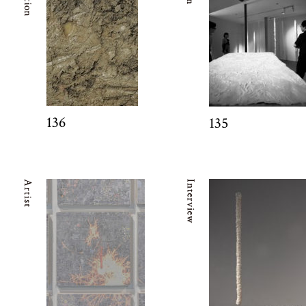
136
135