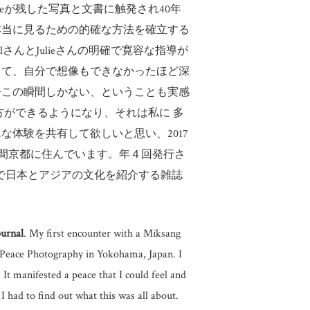
pocheが残した写真と文書に触発され40年
本当に見るための的確な方法を確立する
さんとJulieさんの明確で寛容な指導が
じて、自分で想像もできなかったほど深
今この瞬間しかない、ということも実感
方ができるようになり、それは私に 多
体験を共有して欲しいと思い、2017
５年間京都に住んでいます。年４回発行さ
で日本とアジアの文化を紹介する雑誌
ournal
. My first encounter with a Miksang
n Peace Photography in Yokohama, Japan. I
It manifested a peace that I could feel and
I had to find out what this was all about.